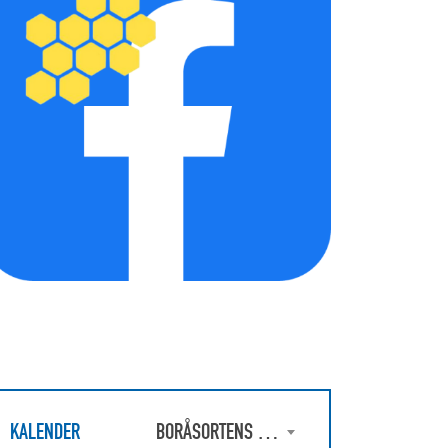
KALENDER
BORÅSORTENS BIODLAREFÖRENING